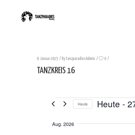
9. Januar 2025
By
tanzparadiesAdmin
0
TANZKREIS 16
Heute
 - 
2
VERANSTALTUNGE
Heute
Datum
auswählen.
Aug. 2026