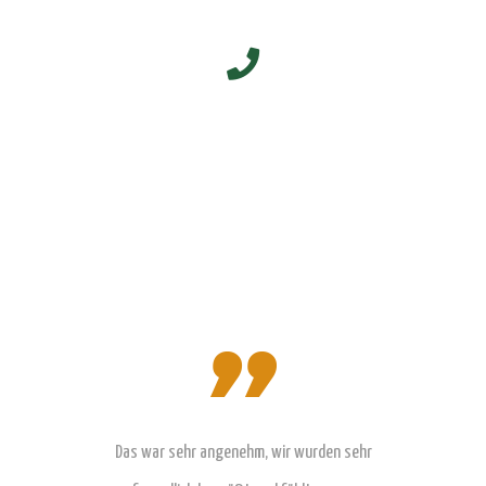
Eine tolle Atmos
en Wochen einen
Das war sehr angenehm, wir wurden sehr
Tanzschule! Wi