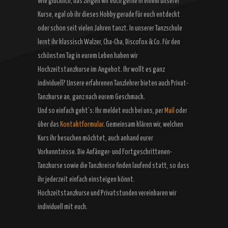
Wie glücklich, das zeigen wir euch gerne in einem unserer
Kurse, egal ob ihr dieses Hobby gerade für euch entdeckt
oder schon seit vielen Jahren tanzt. In unserer Tanzschule
lernt ihr klassisch Walzer, Cha-Cha, Discofox & Co. Für den
schönsten Tag in eurem Leben haben wir
Hochzeitstanzkurse im Angebot. Ihr wollt es ganz
individuell? Unsere erfahrenen Tanzlehrer bieten auch Privat-
Tanzkurse an, ganz nach eurem Geschmack.
Und so einfach geht’s: Ihr meldet euch bei uns, per
Mail
oder
über das
Kontaktformular
. Gemeinsam klären wir, welchen
Kurs ihr besuchen möchtet, auch anhand eurer
Vorkenntnisse. Die Anfänger- und Fortgeschrittenen-
Tanzkurse sowie die Tanzkreise finden laufend statt, so dass
ihr jederzeit einfach einsteigen könnt.
Hochzeitstanzkurse und Privatstunden vereinbaren wir
individuell mit euch.