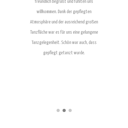
sehr begeistert.
freundlich begrüßt und fühlten uns
Tanzabend hier
ind super nett,
willkommen. Dank der gepflegten
empfangen! Das
Elan dabei, gerne
Atmosphäre und der ausreichend großen
und sehr freundli
ieder und wieder
Tanzfläche war es für uns eine gelungene
sind sehr offen
Die Musik und auch
Tanzgelegenheit. Schön war auch, dass
schöne große
Saison angepasst,
gepflegt getanzt wurde.
gepflegte Räumli
sspecial hat mir
guten Tanzabe
allen. Gerne sind
vielen Dank fü
geschrittenenkurs
freuen uns au
ei.