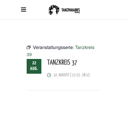
Veranstaltungsserie:
Tanzkreis
39
TANZKREIS 37
22
AUG.
22. AUGUST | 17:15
-
18:15