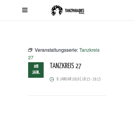
Veranstaltungsserie:
Tanzkreis
27
TANZKREIS 27
08
JAN.
8. JANUAR 2029 | 18:15
-
19:15