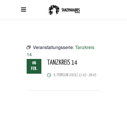
Veranstaltungsserie:
Tanzkreis
14
TANZKREIS 14
06
FEB.
6. FEBRUAR 2029 | 17:45
-
18:45