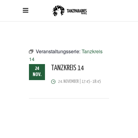
Veranstaltungsserie:
Tanzkreis
14
TANZKREIS 14
24
NOV.
24. NOVEMBER | 17:45
-
18:45