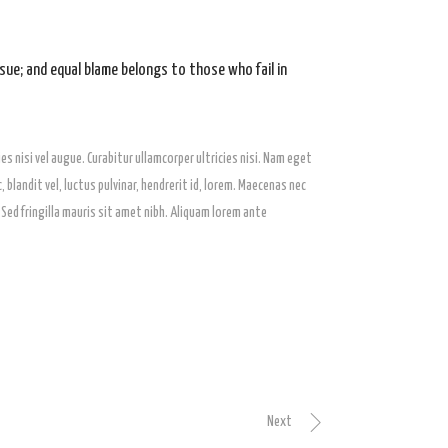
sue; and equal blame belongs to those who fail in
es nisi vel augue. Curabitur ullamcorper ultricies nisi. Nam eget
andit vel, luctus pulvinar, hendrerit id, lorem. Maecenas nec
 Sed fringilla mauris sit amet nibh. Aliquam lorem ante
Next