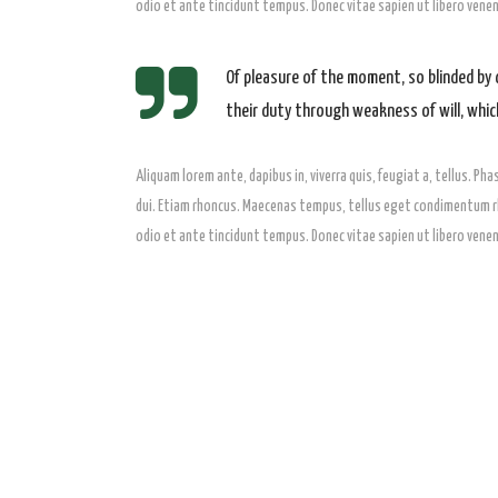
odio et ante tincidunt tempus. Donec vitae sapien ut libero venen
Of pleasure of the moment, so blinded by 
their duty through weakness of will, which
Aliquam lorem ante, dapibus in, viverra quis, feugiat a, tellus. Ph
dui. Etiam rhoncus. Maecenas tempus, tellus eget condimentum rho
odio et ante tincidunt tempus. Donec vitae sapien ut libero venena