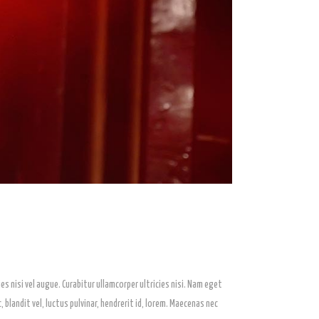
es nisi vel augue. Curabitur ullamcorper ultricies nisi. Nam eget
andit vel, luctus pulvinar, hendrerit id, lorem. Maecenas nec