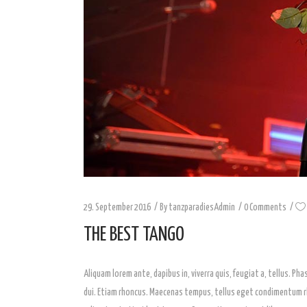
29. September 2016
By
tanzparadiesAdmin
0 Comments
THE BEST TANGO
Aliquam lorem ante, dapibus in, viverra quis, feugiat a, tellus. Ph
dui. Etiam rhoncus. Maecenas tempus, tellus eget condimentum rho