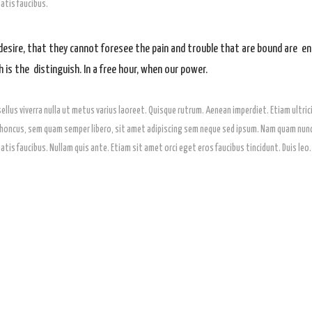
atis faucibus.
desire, that they cannot foresee the pain and trouble that are bound are en
 is the distinguish. In a free hour, when our power.
asellus viverra nulla ut metus varius laoreet. Quisque rutrum. Aenean imperdiet. Etiam ultrici
ncus, sem quam semper libero, sit amet adipiscing sem neque sed ipsum. Nam quam nunc, bl
tis faucibus. Nullam quis ante. Etiam sit amet orci eget eros faucibus tincidunt. Duis leo.