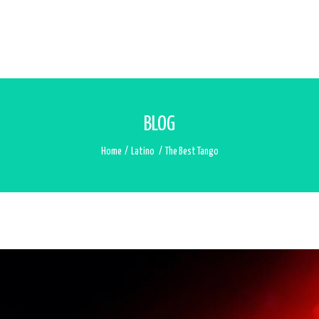
BLOG
Home
/
Latino
/
The Best Tango