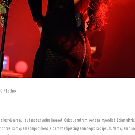
0
Latino
asellus viverra nulla ut metus varius laoreet. Quisque rutrum. Aenean imperdiet. Etiam ultrici
ncus, sem quam semper libero, sit amet adipiscing sem neque sed ipsum. Nam quam nunc, bl