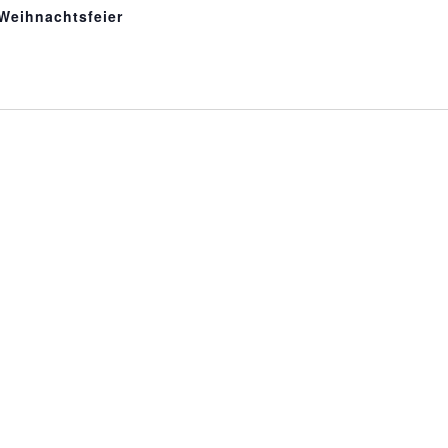
Empfohlen
Weihnachtsfeier