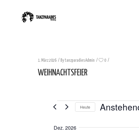
1. März 2026
By
tanzparadiesAdmin
0
WEIHNACHTSFEIER
Anstehen
VERANSTALTUNGE
Heute
Datum
auswählen.
Dez. 2026