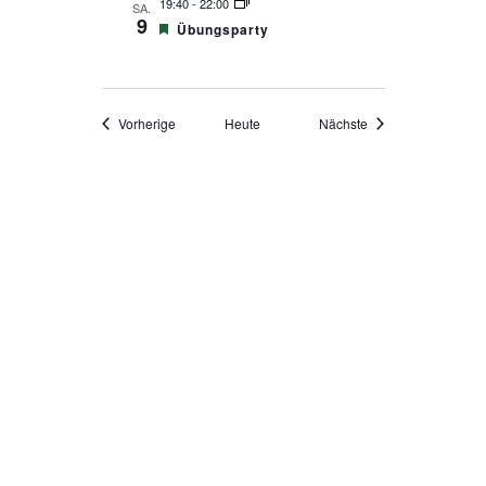
19:40
-
22:00
SA.
9
Empfohlen
Übungsparty
Veranstaltungen
Veranstaltungen
Vorherige
Heute
Nächste