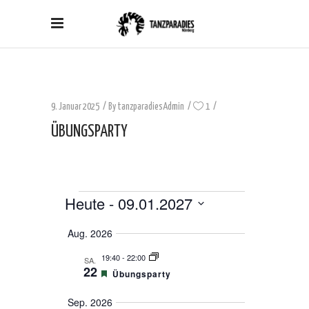
9. Januar 2025
By
tanzparadiesAdmin
1
ÜBUNGSPARTY
Heute
 - 
09.01.2027
VERANSTALTUNGEN
Datum
Aug. 2026
auswählen.
19:40
-
22:00
SA.
22
Empfohlen
Übungsparty
Sep. 2026