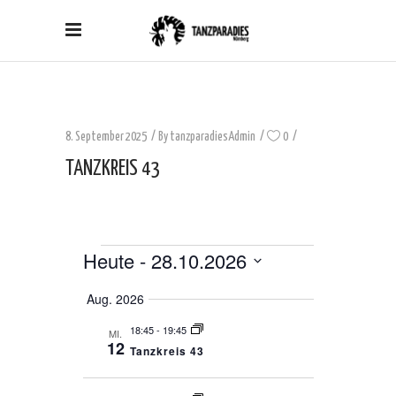
8. September 2025
By
tanzparadiesAdmin
0
TANZKREIS 43
Heute
 - 
28.10.2026
VERANSTALTUNGEN
Datum
Aug. 2026
auswählen.
18:45
-
19:45
MI.
12
Tanzkreis 43