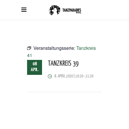
Veranstaltungsserie:
Tanzkreis
41
TANZKREIS 39
08
APR.
8. APRIL 2030 | 20:30
-
21:30