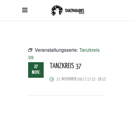
Veranstaltungsserie:
Tanzkreis
39
TANZKREIS 37
27
NOV.
27. NOVEMBER 2027 | 17:15
-
18:15