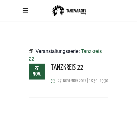
Veranstaltungsserie:
Tanzkreis
22
TANZKREIS 22
27
NOV.
27. NOVEMBER 2027 | 18:30
-
19:30