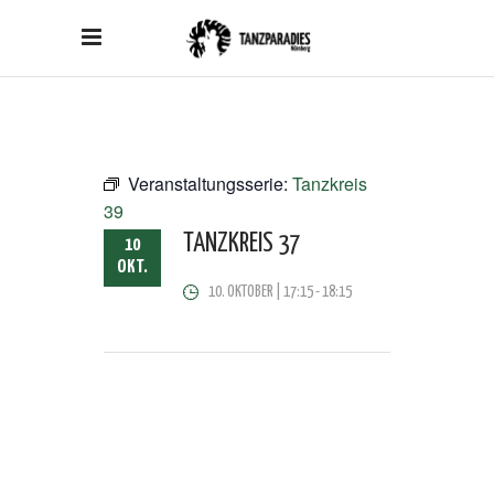
Veranstaltungsserie:
Tanzkreis
39
TANZKREIS 37
10
OKT.
10. OKTOBER | 17:15
-
18:15