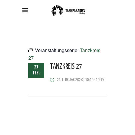
Veranstaltungsserie:
Tanzkreis
27
TANZKREIS 27
21
FEB.
21. FEBRUAR 2028 | 18:15
-
19:15