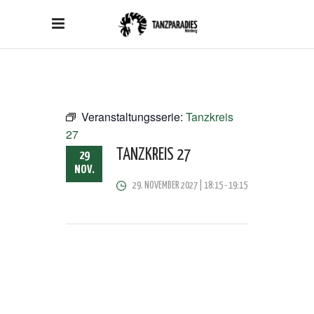
Veranstaltungsserie:
Tanzkreis
27
TANZKREIS 27
29
NOV.
29. NOVEMBER 2027 | 18:15
-
19:15