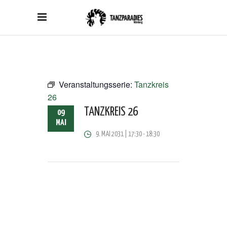
Veranstaltungsserie:
Tanzkreis
26
TANZKREIS 26
09
MAI
9. MAI 2031 | 17:30
-
18:30