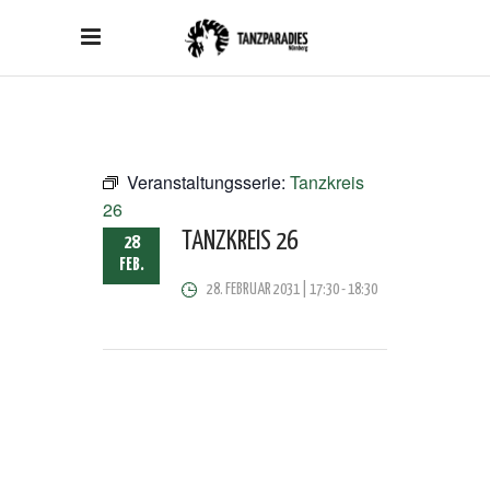
Veranstaltungsserie:
Tanzkreis
26
TANZKREIS 26
28
FEB.
28. FEBRUAR 2031 | 17:30
-
18:30