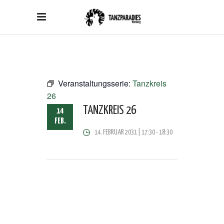
Veranstaltungsserie:
Tanzkreis
26
TANZKREIS 26
14
FEB.
14. FEBRUAR 2031 | 17:30
-
18:30