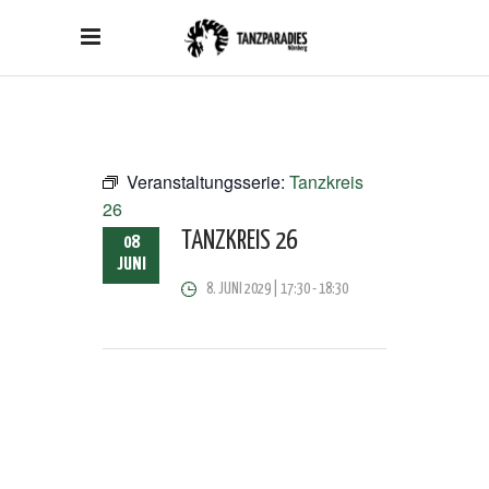
Veranstaltungsserie:
Tanzkreis
26
TANZKREIS 26
08
JUNI
8. JUNI 2029 | 17:30
-
18:30