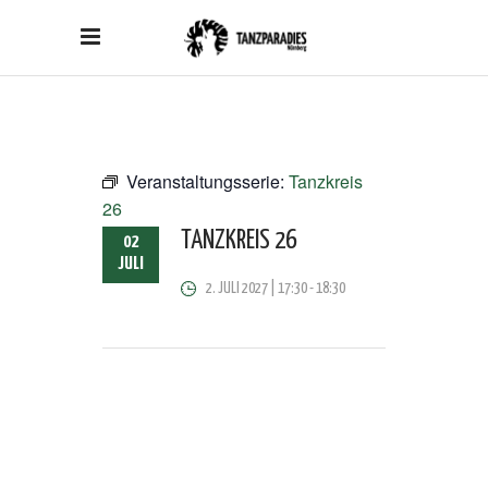
Veranstaltungsserie:
Tanzkreis
26
TANZKREIS 26
02
JULI
2. JULI 2027 | 17:30
-
18:30