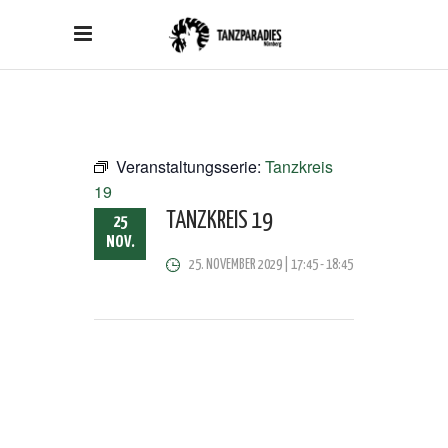
Veranstaltungsserie:
Tanzkreis
19
TANZKREIS 19
25
NOV.
25. NOVEMBER 2029 | 17:45
-
18:45