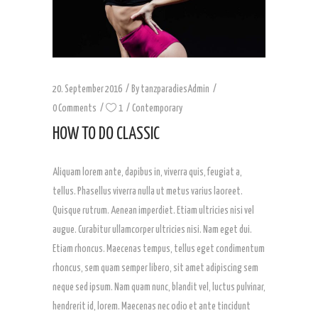
20. September 2016
By
tanzparadiesAdmin
0 Comments
1
Contemporary
HOW TO DO CLASSIC
Aliquam lorem ante, dapibus in, viverra quis, feugiat a,
tellus. Phasellus viverra nulla ut metus varius laoreet.
Quisque rutrum. Aenean imperdiet. Etiam ultricies nisi vel
augue. Curabitur ullamcorper ultricies nisi. Nam eget dui.
Etiam rhoncus. Maecenas tempus, tellus eget condimentum
rhoncus, sem quam semper libero, sit amet adipiscing sem
neque sed ipsum. Nam quam nunc, blandit vel, luctus pulvinar,
hendrerit id, lorem. Maecenas nec odio et ante tincidunt