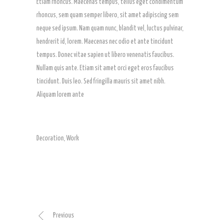
Etiam rhoncus. Maecenas tempus, tellus eget condimentum
rhoncus, sem quam semper libero, sit amet adipiscing sem
neque sed ipsum. Nam quam nunc, blandit vel, luctus pulvinar,
hendrerit id, lorem. Maecenas nec odio et ante tincidunt
tempus. Donec vitae sapien ut libero venenatis faucibus.
Nullam quis ante. Etiam sit amet orci eget eros faucibus
tincidunt. Duis leo. Sed fringilla mauris sit amet nibh.
Aliquam lorem ante
Decoration
,
Work
Previous