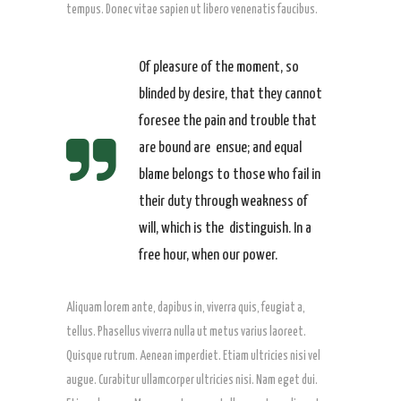
tempus. Donec vitae sapien ut libero venenatis faucibus.
Of pleasure of the moment, so
blinded by desire, that they cannot
foresee the pain and trouble that
are bound are ensue; and equal
blame belongs to those who fail in
their duty through weakness of
will, which is the distinguish. In a
free hour, when our power.
Aliquam lorem ante, dapibus in, viverra quis, feugiat a,
tellus. Phasellus viverra nulla ut metus varius laoreet.
Quisque rutrum. Aenean imperdiet. Etiam ultricies nisi vel
augue. Curabitur ullamcorper ultricies nisi. Nam eget dui.