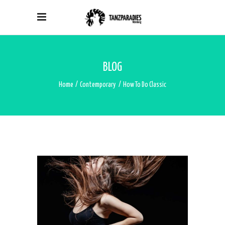
BLOG
Home
/
Contemporary
/
How To Do Classic