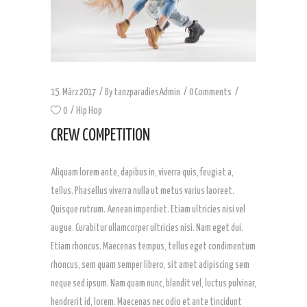
15. März 2017
By
tanzparadiesAdmin
0 Comments
0
Hip Hop
CREW COMPETITION
Aliquam lorem ante, dapibus in, viverra quis, feugiat a,
tellus. Phasellus viverra nulla ut metus varius laoreet.
Quisque rutrum. Aenean imperdiet. Etiam ultricies nisi vel
augue. Curabitur ullamcorper ultricies nisi. Nam eget dui.
Etiam rhoncus. Maecenas tempus, tellus eget condimentum
rhoncus, sem quam semper libero, sit amet adipiscing sem
neque sed ipsum. Nam quam nunc, blandit vel, luctus pulvinar,
hendrerit id, lorem. Maecenas nec odio et ante tincidunt