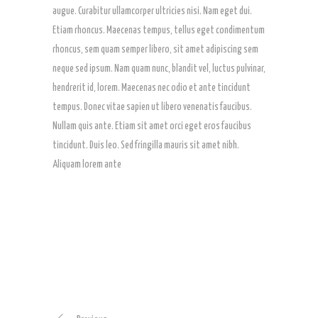
augue. Curabitur ullamcorper ultricies nisi. Nam eget dui.
Etiam rhoncus. Maecenas tempus, tellus eget condimentum
rhoncus, sem quam semper libero, sit amet adipiscing sem
neque sed ipsum. Nam quam nunc, blandit vel, luctus pulvinar,
hendrerit id, lorem. Maecenas nec odio et ante tincidunt
tempus. Donec vitae sapien ut libero venenatis faucibus.
Nullam quis ante. Etiam sit amet orci eget eros faucibus
tincidunt. Duis leo. Sed fringilla mauris sit amet nibh.
Aliquam lorem ante