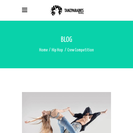
BLOG
Home
/
Hip Hop
/
Crew Competition