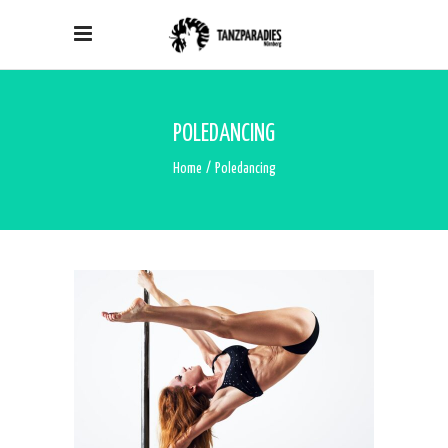
POLEDANCING
Home
/
Poledancing