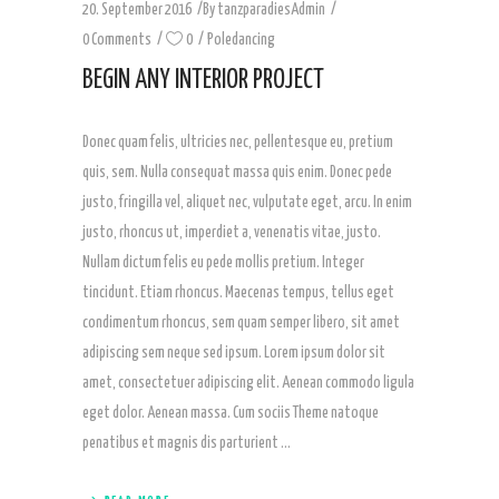
20. September 2016
By
tanzparadiesAdmin
0 Comments
0
Poledancing
BEGIN ANY INTERIOR PROJECT
Donec quam felis, ultricies nec, pellentesque eu, pretium
quis, sem. Nulla consequat massa quis enim. Donec pede
justo, fringilla vel, aliquet nec, vulputate eget, arcu. In enim
justo, rhoncus ut, imperdiet a, venenatis vitae, justo.
Nullam dictum felis eu pede mollis pretium. Integer
tincidunt. Etiam rhoncus. Maecenas tempus, tellus eget
condimentum rhoncus, sem quam semper libero, sit amet
adipiscing sem neque sed ipsum. Lorem ipsum dolor sit
amet, consectetuer adipiscing elit. Aenean commodo ligula
eget dolor. Aenean massa. Cum sociis Theme natoque
penatibus et magnis dis parturient