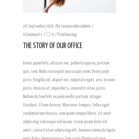
20. September 2016
By
tanzparadiesAdmin
0 Comments
0
Poledancing
THE STORY OF OUR OFFICE
Donec quam felis, ultricies nec, pellentesque eu, pretium
quis, sem. Nulla consequat massa quis enim. Donec pede
justo, fringilla vel, aliquet nec, vulputate eget, arcu. In enim
justo, rhoncus ut, imperdiet a, venenatis vitae, justo.
Nullam dictum felis eu pede mollis pretium. Integer
tincidunt. Etiam rhoncus. Maecenas tempus, tellus eget
condimentum rhoncus, sem quam semper libero, sit amet
adipiscing sem neque sed ipsum. Lorem ipsum dolor sit
amet, consectetuer adipiscing elit. Aenean commodo ligula
eget dolor. Aenean massa. Cum sociis Theme natoque