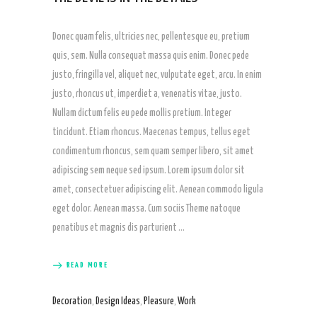
Donec quam felis, ultricies nec, pellentesque eu, pretium
quis, sem. Nulla consequat massa quis enim. Donec pede
justo, fringilla vel, aliquet nec, vulputate eget, arcu. In enim
justo, rhoncus ut, imperdiet a, venenatis vitae, justo.
Nullam dictum felis eu pede mollis pretium. Integer
tincidunt. Etiam rhoncus. Maecenas tempus, tellus eget
condimentum rhoncus, sem quam semper libero, sit amet
adipiscing sem neque sed ipsum. Lorem ipsum dolor sit
amet, consectetuer adipiscing elit. Aenean commodo ligula
eget dolor. Aenean massa. Cum sociis Theme natoque
penatibus et magnis dis parturient
READ MORE
Decoration
,
Design Ideas
,
Pleasure
,
Work