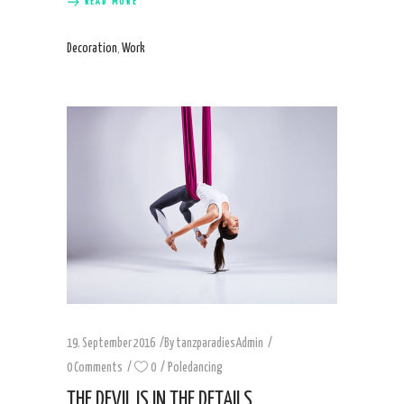
READ MORE
Decoration
,
Work
19. September 2016
By
tanzparadiesAdmin
0 Comments
0
Poledancing
THE DEVIL IS IN THE DETAILS