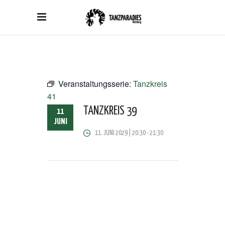
Veranstaltungsserie:
Tanzkreis
41
TANZKREIS 39
11
JUNI
11. JUNI 2029 | 20:30
-
21:30