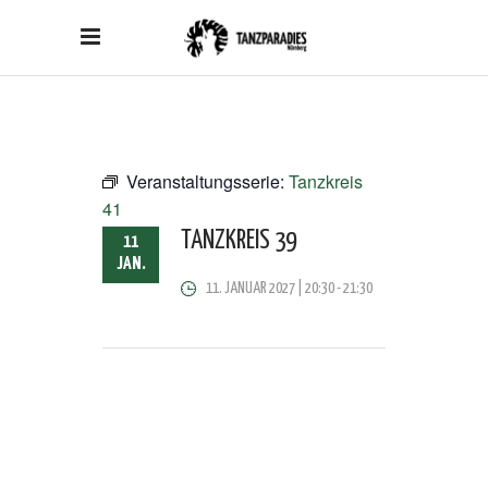
Veranstaltungsserie:
Tanzkreis
41
TANZKREIS 39
11
JAN.
11. JANUAR 2027 | 20:30
-
21:30