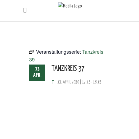
Veranstaltungsserie:
Tanzkreis
39
TANZKREIS 37
13
APR.
13. APRIL 2030 | 17:15
-
18:15