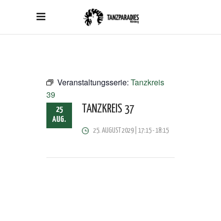
Veranstaltungsserie:
Tanzkreis
39
TANZKREIS 37
25
AUG.
25. AUGUST 2029 | 17:15
-
18:15