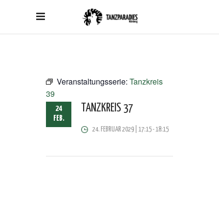
Veranstaltungsserie:
Tanzkreis
39
TANZKREIS 37
24
FEB.
24. FEBRUAR 2029 | 17:15
-
18:15