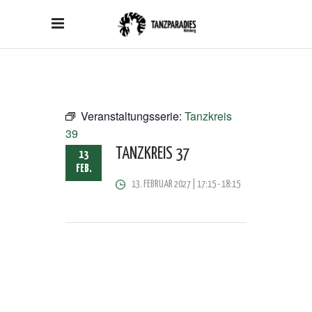
Veranstaltungsserie:
Tanzkreis
39
TANZKREIS 37
13
FEB.
13. FEBRUAR 2027 | 17:15
-
18:15