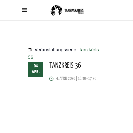
Veranstaltungsserie:
Tanzkreis
36
TANZKREIS 36
04
APR.
4. APRIL 2030 | 16:30
-
17:30