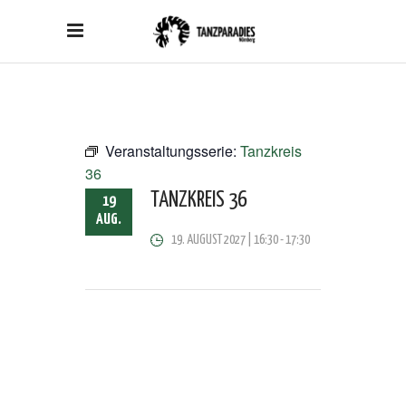
Veranstaltungsserie:
Tanzkreis
36
TANZKREIS 36
19
AUG.
19. AUGUST 2027 | 16:30
-
17:30