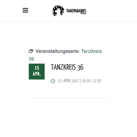
Veranstaltungsserie:
Tanzkreis
36
TANZKREIS 36
15
APR.
15. APRIL 2027 | 16:30
-
17:30