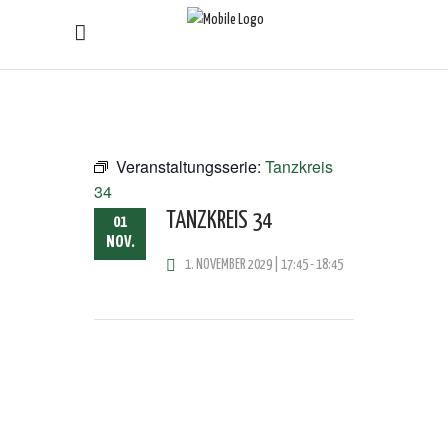
Veranstaltungsserie:
Tanzkreis
34
TANZKREIS 34
01
NOV.
1. NOVEMBER 2029 | 17:45
-
18:45