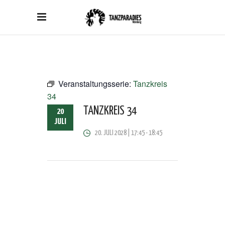
Veranstaltungsserie:
Tanzkreis
34
TANZKREIS 34
20
JULI
20. JULI 2028 | 17:45
-
18:45