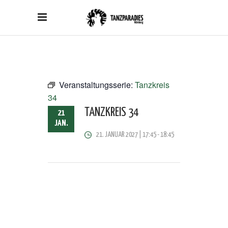
Veranstaltungsserie:
Tanzkreis
34
TANZKREIS 34
21
JAN.
21. JANUAR 2027 | 17:45
-
18:45