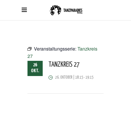
Veranstaltungsserie:
Tanzkreis
27
TANZKREIS 27
26
OKT.
26. OKTOBER | 18:15
-
19:15