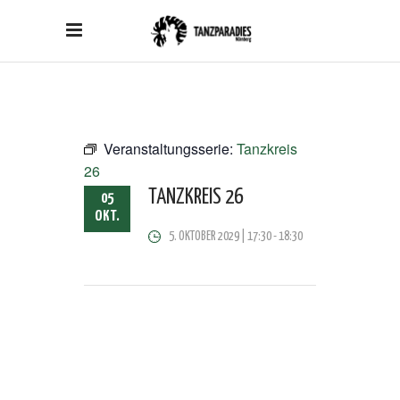
Veranstaltungsserie:
Tanzkreis
26
TANZKREIS 26
05
OKT.
5. OKTOBER 2029 | 17:30
-
18:30