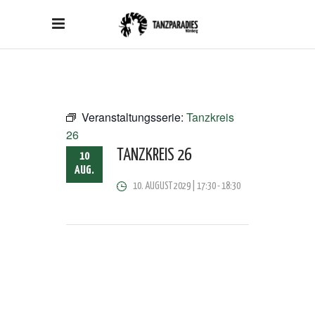
Veranstaltungsserie:
Tanzkreis
26
TANZKREIS 26
10
AUG.
10. AUGUST 2029 | 17:30
-
18:30