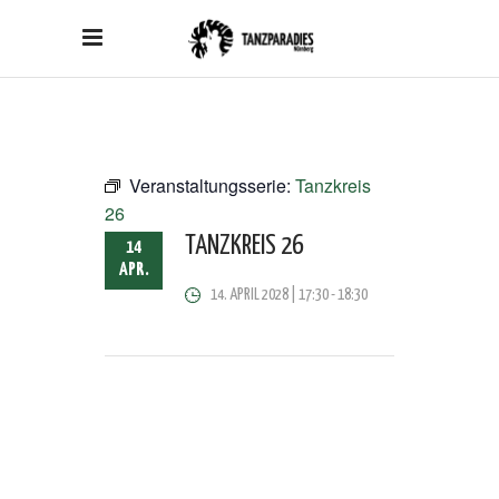
Veranstaltungsserie:
Tanzkreis
26
TANZKREIS 26
14
APR.
14. APRIL 2028 | 17:30
-
18:30