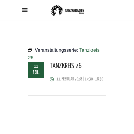
Veranstaltungsserie:
Tanzkreis
26
TANZKREIS 26
11
FEB.
11. FEBRUAR 2028 | 17:30
-
18:30