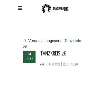
Veranstaltungsserie:
Tanzkreis
26
TANZKREIS 26
04
JUNI
4. JUNI 2027 | 17:30
-
18:30