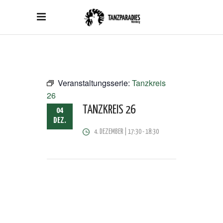
Veranstaltungsserie:
Tanzkreis
26
TANZKREIS 26
04
DEZ.
4. DEZEMBER | 17:30
-
18:30