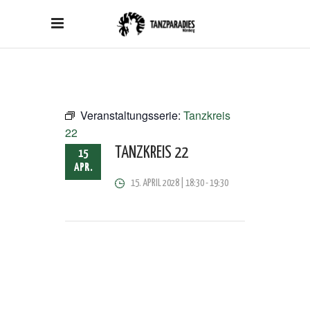
Veranstaltungsserie:
Tanzkreis
22
TANZKREIS 22
15
APR.
15. APRIL 2028 | 18:30
-
19:30