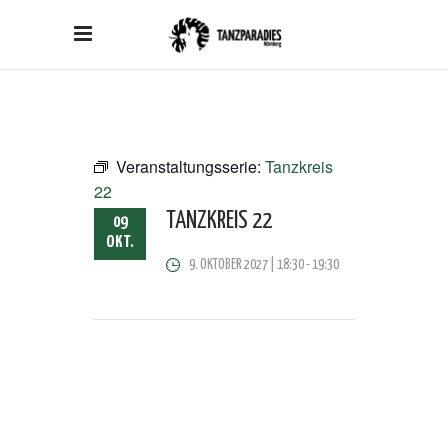
Veranstaltungsserie:
Tanzkreis
22
TANZKREIS 22
09
OKT.
9. OKTOBER 2027 | 18:30
-
19:30