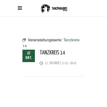
Veranstaltungsserie:
Tanzkreis
14
TANZKREIS 14
27
OKT.
27. OKTOBER | 17:45
-
18:45